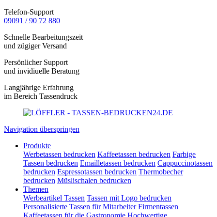
Telefon-Support
09091 / 90 72 880
Schnelle Bearbeitungszeit
und zügiger Versand
Persönlicher Support
und invidiuelle Beratung
Langjährige Erfahrung
im Bereich Tassendruck
Navigation überspringen
Produkte
Werbetassen bedrucken
Kaffeetassen bedrucken
Farbige
Tassen bedrucken
Emailletassen bedrucken
Cappuccinotassen
bedrucken
Espressotassen bedrucken
Thermobecher
bedrucken
Müslischalen bedrucken
Themen
Werbeartikel Tassen
Tassen mit Logo bedrucken
Personalisierte Tassen für Mitarbeiter
Firmentassen
Kaffeetassen für die Gastronomie
Hochwertige