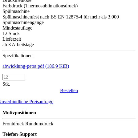
Druckmethode
Farbdruck (Thermosublimationsdruck)
Spülmaschine
Spülmaschinenfest nach BS EN 12875-4 für mehr als 3.000
Spülmaschinengänge
Mindestauflage
12 Stück
Lieferzeit
ab 3 Arbeitstage
Spezifikationen
abwicklung-petra.pdf
(186,9 KiB)
Stk.
Bestellen
nverbindliche Preisanfrage
Motivpositionen
Frontdruck
Rundumdruck
Telefon-Support