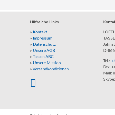
Hilfreiche Links
Konta
»
Kontakt
LÖFFL
»
Impressum
TASS
»
Datenschutz
Jahnst
»
Unsere AGB
D-866
»
Tassen ABC
Tel.:
+4
»
Unsere Mission
Fax: +
»
Versandkonditionen
Mail: 
Skype: 