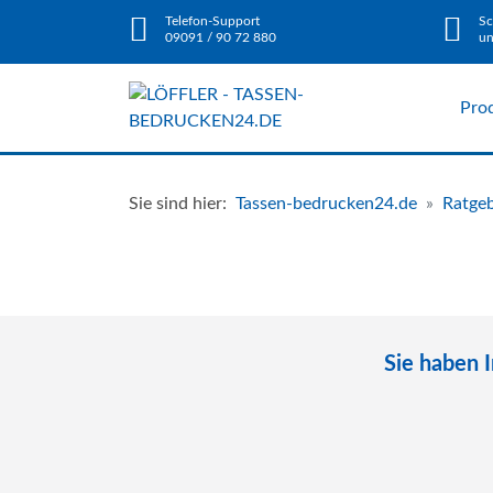
Telefon-Support
Sc
09091 / 90 72 880
un
Pro
Sie sind hier:
Tassen-bedrucken24.de
Ratge
Sie haben 