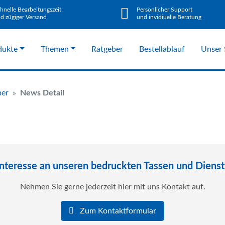
hnelle Bearbeitungszeit
Persönlicher Support
d zügiger Versand
und invidiuelle Beratung
dukte
Themen
Ratgeber
Bestellablauf
Unser 
ber
News Detail
Interesse an unseren bedruckten Tassen und Dienst
Nehmen Sie gerne jederzeit hier mit uns Kontakt auf.
Zum Kontaktformular