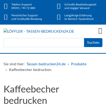
Telefon-Support
Schnelle Bearbeitungszeit
09091 / 90 72 880
und zügiger Versand
Persönlicher Support
Langjährige Erfahrung
und invidiuelle Beratung
im Bereich Tassendruck
Suchen
Sie sind hier:
Tassen-bedrucken24.de
Produkte
Kaffeebecher bedrucken
Kaffeebecher
bedrucken