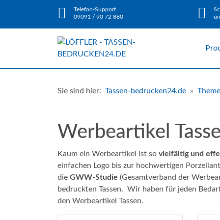
Telefon-Support
Sc
09091 / 90 72 880
un
Pro
Sie sind hier:
Tassen-bedrucken24.de
Them
Werbeartikel Tass
Kaum ein Werbeartikel ist so
vielfältig und eff
einfachen Logo bis zur hochwertigen Porzellan
die
GWW-Studie
(Gesamtverband der Werbeart
bedruckten Tassen. Wir haben für jeden Bedarf 
den Werbeartikel Tassen.