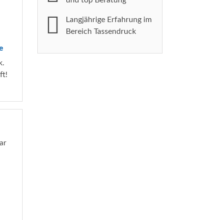
und top Beratung
Langjährige Erfahrung im
Bereich Tassendruck
e
k.
ft!