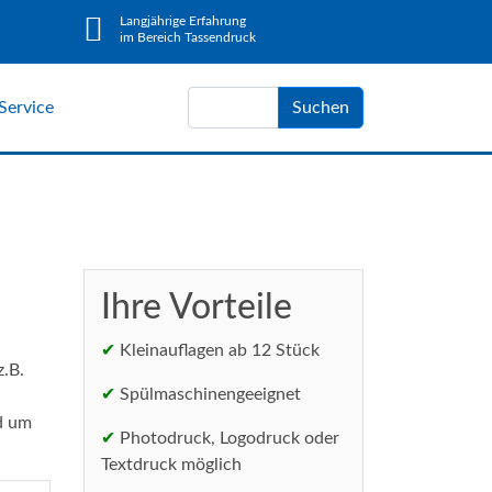
Langjährige Erfahrung
im Bereich Tassendruck
Service
Suchen
Ihre Vorteile
✔
Kleinauflagen ab 12 Stück
z.B.
✔
Spülmaschinengeeignet
nd um
✔
Photodruck, Logodruck oder
Textdruck möglich