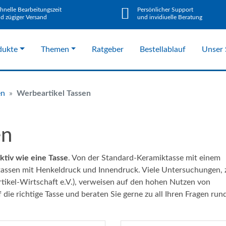
hnelle Bearbeitungszeit
Persönlicher Support
d zügiger Versand
und invidiuelle Beratung
dukte
Themen
Ratgeber
Bestellablauf
Unser 
en
Werbeartikel Tassen
en
ektiv wie eine Tasse
. Von der Standard-Keramiktasse mit einem
tassen mit Henkeldruck und Innendruck. Viele Untersuchungen, 
ikel-Wirtschaft e.V.), verweisen auf den hohen Nutzen von
die richtige Tasse und beraten Sie gerne zu all Ihren Fragen ru