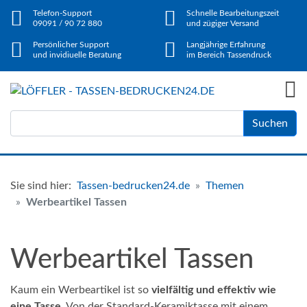
Telefon-Support
Schnelle Bearbeitungszeit
09091 / 90 72 880
und zügiger Versand
Persönlicher Support
Langjährige Erfahrung
und invidiuelle Beratung
im Bereich Tassendruck
Suchen
Sie sind hier:
Tassen-bedrucken24.de
Themen
Werbeartikel Tassen
Werbeartikel Tassen
Kaum ein Werbeartikel ist so
vielfältig und effektiv wie
eine Tasse
. Von der Standard-Keramiktasse mit einem