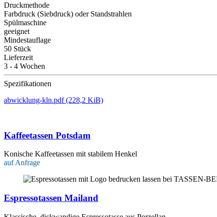
Druckmethode
Farbdruck (Siebdruck) oder Standstrahlen
Spülmaschine
geeignet
Mindestauflage
50 Stück
Lieferzeit
3 - 4 Wochen
Spezifikationen
abwicklung-kln.pdf
(228,2 KiB)
Kaffeetassen Potsdam
Konische Kaffeetassen mit stabilem Henkel
auf Anfrage
Espressotassen Mailand
Klassische, dickwandige Espressotasse aus Porzellan.