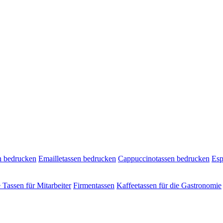
n bedrucken
Emailletassen bedrucken
Cappuccinotassen bedrucken
Esp
e Tassen für Mitarbeiter
Firmentassen
Kaffeetassen für die Gastronomie