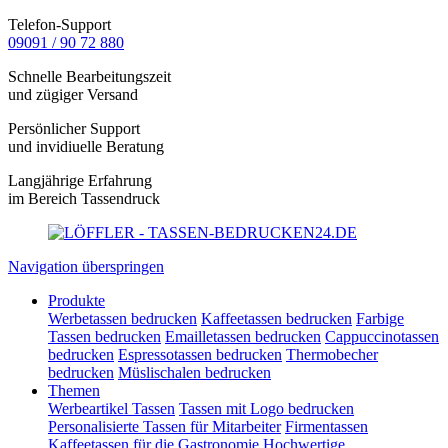
Telefon-Support
09091 / 90 72 880
Schnelle Bearbeitungszeit
und zügiger Versand
Persönlicher Support
und invidiuelle Beratung
Langjährige Erfahrung
im Bereich Tassendruck
Navigation überspringen
Produkte
Werbetassen bedrucken
Kaffeetassen bedrucken
Farbige
Tassen bedrucken
Emailletassen bedrucken
Cappuccinotassen
bedrucken
Espressotassen bedrucken
Thermobecher
bedrucken
Müslischalen bedrucken
Themen
Werbeartikel Tassen
Tassen mit Logo bedrucken
Personalisierte Tassen für Mitarbeiter
Firmentassen
Kaffeetassen für die Gastronomie
Hochwertige