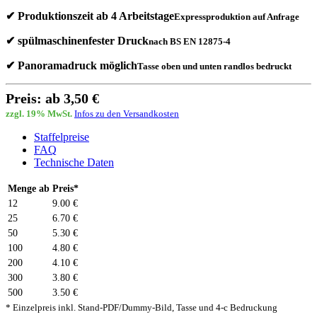
✔ Produktionszeit ab 4 Arbeitstage
Expressproduktion auf Anfrage
✔ spülmaschinenfester Druck
nach BS EN 12875-4
✔ Panoramadruck möglich
Tasse oben und unten randlos bedruckt
Preis: ab 3,50 €
zzgl. 19% MwSt.
Infos zu den Versandkosten
Staffelpreise
FAQ
Technische Daten
Menge ab
Preis*
12
9.00 €
25
6.70 €
50
5.30 €
100
4.80 €
200
4.10 €
300
3.80 €
500
3.50 €
* Einzelpreis inkl. Stand-PDF/Dummy-Bild, Tasse und 4-c Bedruckung