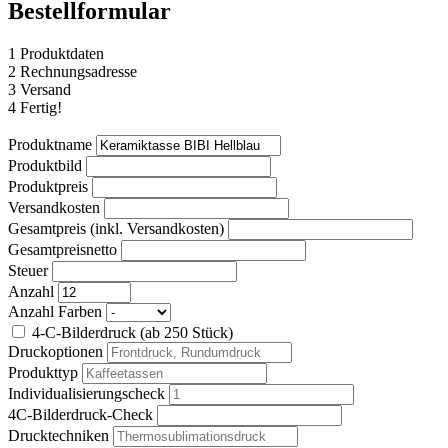
Bestellformular
1
Produktdaten
2
Rechnungsadresse
3
Versand
4
Fertig!
Produktname
Produktbild
Produktpreis
Versandkosten
Gesamtpreis (inkl. Versandkosten)
Gesamtpreisnetto
Steuer
Anzahl
Anzahl Farben
4-C-Bilderdruck (ab 250 Stück)
Druckoptionen
Produkttyp
Individualisierungscheck
4C-Bilderdruck-Check
Drucktechniken