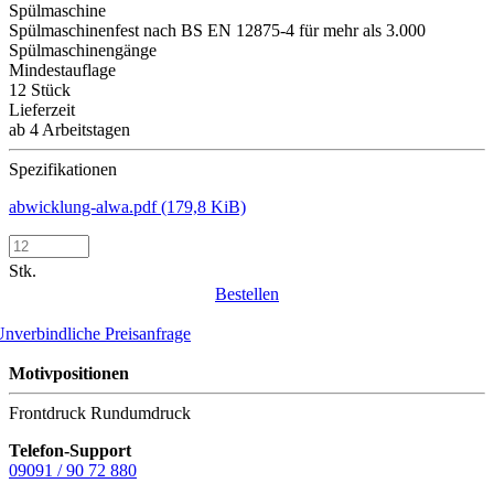
Spülmaschine
Spülmaschinenfest nach BS EN 12875-4 für mehr als 3.000
Spülmaschinengänge
Mindestauflage
12 Stück
Lieferzeit
ab 4 Arbeitstagen
Spezifikationen
abwicklung-alwa.pdf
(179,8 KiB)
Stk.
Bestellen
nverbindliche Preisanfrage
Motivpositionen
Frontdruck
Rundumdruck
Telefon-Support
09091 / 90 72 880