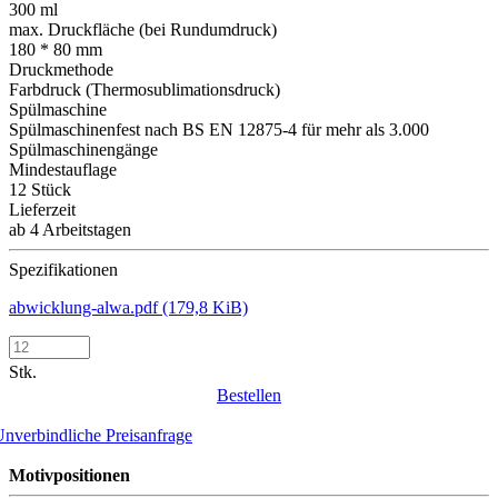
300 ml
max. Druckfläche (bei Rundumdruck)
180 * 80 mm
Druckmethode
Farbdruck (Thermosublimationsdruck)
Spülmaschine
Spülmaschinenfest nach BS EN 12875-4 für mehr als 3.000
Spülmaschinengänge
Mindestauflage
12 Stück
Lieferzeit
ab 4 Arbeitstagen
Spezifikationen
abwicklung-alwa.pdf
(179,8 KiB)
Stk.
Bestellen
nverbindliche Preisanfrage
Motivpositionen