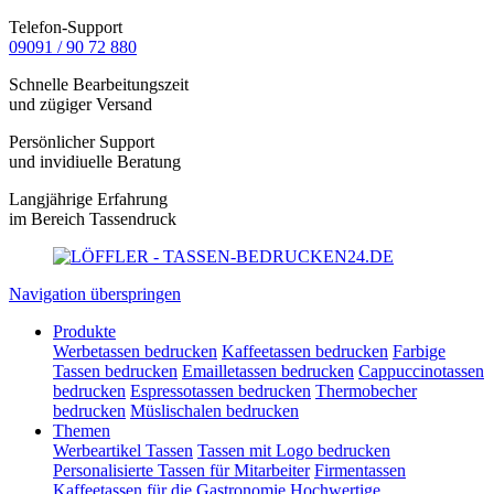
Telefon-Support
09091 / 90 72 880
Schnelle Bearbeitungszeit
und zügiger Versand
Persönlicher Support
und invidiuelle Beratung
Langjährige Erfahrung
im Bereich Tassendruck
Navigation überspringen
Produkte
Werbetassen bedrucken
Kaffeetassen bedrucken
Farbige
Tassen bedrucken
Emailletassen bedrucken
Cappuccinotassen
bedrucken
Espressotassen bedrucken
Thermobecher
bedrucken
Müslischalen bedrucken
Themen
Werbeartikel Tassen
Tassen mit Logo bedrucken
Personalisierte Tassen für Mitarbeiter
Firmentassen
Kaffeetassen für die Gastronomie
Hochwertige