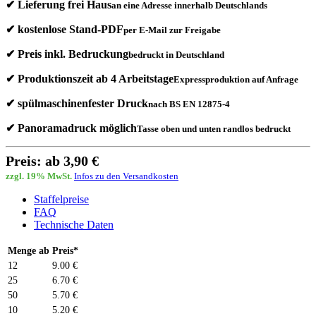
✔ Lieferung frei Haus
an eine Adresse innerhalb Deutschlands
✔ kostenlose Stand-PDF
per E-Mail zur Freigabe
✔ Preis inkl. Bedruckung
bedruckt in Deutschland
✔ Produktionszeit ab 4 Arbeitstage
Expressproduktion auf Anfrage
✔ spülmaschinenfester Druck
nach BS EN 12875-4
✔ Panoramadruck möglich
Tasse oben und unten randlos bedruckt
Preis: ab 3,90 €
zzgl. 19% MwSt.
Infos zu den Versandkosten
Staffelpreise
FAQ
Technische Daten
Menge ab
Preis*
12
9.00 €
25
6.70 €
50
5.70 €
10
5.20 €