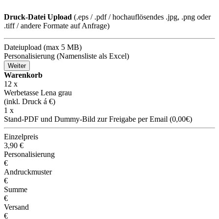
Druck-Datei Upload
(.eps / .pdf / hochauflösendes .jpg, .png oder
.tiff / andere Formate auf Anfrage)
Dateiupload (max 5 MB)
Personalisierung (Namensliste als Excel)
Weiter
Warenkorb
12
x
Werbetasse Lena grau
(inkl. Druck á
€)
1 x
Stand-PDF und Dummy-Bild zur Freigabe per Email (0,00€)
Einzelpreis
3,90
€
Personalisierung
€
Andruckmuster
€
Summe
€
Versand
€