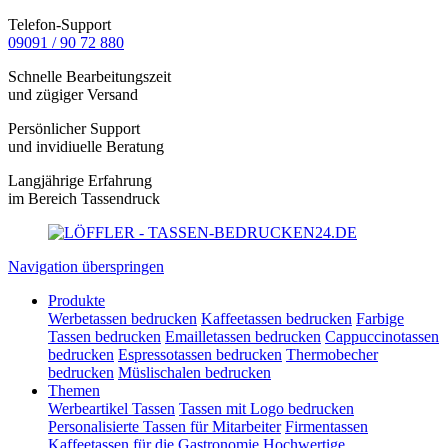
Telefon-Support
09091 / 90 72 880
Schnelle Bearbeitungszeit
und zügiger Versand
Persönlicher Support
und invidiuelle Beratung
Langjährige Erfahrung
im Bereich Tassendruck
Navigation überspringen
Produkte
Werbetassen bedrucken
Kaffeetassen bedrucken
Farbige
Tassen bedrucken
Emailletassen bedrucken
Cappuccinotassen
bedrucken
Espressotassen bedrucken
Thermobecher
bedrucken
Müslischalen bedrucken
Themen
Werbeartikel Tassen
Tassen mit Logo bedrucken
Personalisierte Tassen für Mitarbeiter
Firmentassen
Kaffeetassen für die Gastronomie
Hochwertige