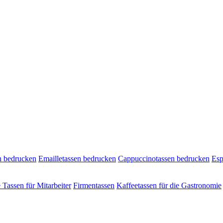
n bedrucken
Emailletassen bedrucken
Cappuccinotassen bedrucken
Esp
e Tassen für Mitarbeiter
Firmentassen
Kaffeetassen für die Gastronomie