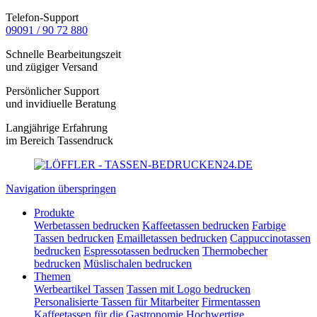
Telefon-Support
09091 / 90 72 880
Schnelle Bearbeitungszeit
und zügiger Versand
Persönlicher Support
und invidiuelle Beratung
Langjährige Erfahrung
im Bereich Tassendruck
Navigation überspringen
Produkte
Werbetassen bedrucken
Kaffeetassen bedrucken
Farbige
Tassen bedrucken
Emailletassen bedrucken
Cappuccinotassen
bedrucken
Espressotassen bedrucken
Thermobecher
bedrucken
Müslischalen bedrucken
Themen
Werbeartikel Tassen
Tassen mit Logo bedrucken
Personalisierte Tassen für Mitarbeiter
Firmentassen
Kaffeetassen für die Gastronomie
Hochwertige