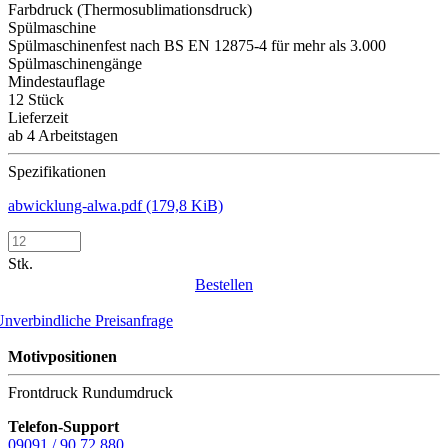
Farbdruck (Thermosublimationsdruck)
Spülmaschine
Spülmaschinenfest nach BS EN 12875-4 für mehr als 3.000
Spülmaschinengänge
Mindestauflage
12 Stück
Lieferzeit
ab 4 Arbeitstagen
Spezifikationen
abwicklung-alwa.pdf
(179,8 KiB)
Stk.
Bestellen
nverbindliche Preisanfrage
Motivpositionen
Frontdruck
Rundumdruck
Telefon-Support
09091 / 90 72 880