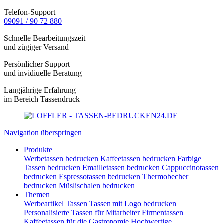
Telefon-Support
09091 / 90 72 880
Schnelle Bearbeitungszeit
und zügiger Versand
Persönlicher Support
und invidiuelle Beratung
Langjährige Erfahrung
im Bereich Tassendruck
Navigation überspringen
Produkte
Werbetassen bedrucken
Kaffeetassen bedrucken
Farbige
Tassen bedrucken
Emailletassen bedrucken
Cappuccinotassen
bedrucken
Espressotassen bedrucken
Thermobecher
bedrucken
Müslischalen bedrucken
Themen
Werbeartikel Tassen
Tassen mit Logo bedrucken
Personalisierte Tassen für Mitarbeiter
Firmentassen
Kaffeetassen für die Gastronomie
Hochwertige