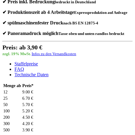
✔ Preis inkl. Bedruckung
bedruckt in Deutschland
✔ Produktionszeit ab 4 Arbeitstage
Expressproduktion auf Anfrage
✔ spülmaschinenfester Druck
nach BS EN 12875-4
✔ Panoramadruck möglich
Tasse oben und unten randlos bedruckt
Preis: ab 3,90 €
zzgl. 19% MwSt.
Infos zu den Versandkosten
Staffelpreise
FAQ
Technische Daten
Menge ab
Preis*
12
9.00 €
25
6.70 €
50
5.70 €
100
5.20 €
200
4.50 €
300
4.20 €
500
3.90 €