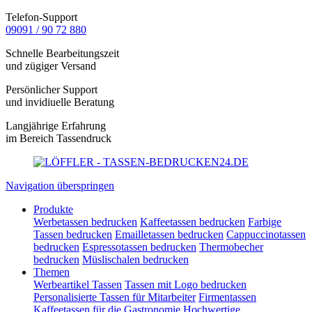
Telefon-Support
09091 / 90 72 880
Schnelle Bearbeitungszeit
und zügiger Versand
Persönlicher Support
und invidiuelle Beratung
Langjährige Erfahrung
im Bereich Tassendruck
Navigation überspringen
Produkte
Werbetassen bedrucken
Kaffeetassen bedrucken
Farbige
Tassen bedrucken
Emailletassen bedrucken
Cappuccinotassen
bedrucken
Espressotassen bedrucken
Thermobecher
bedrucken
Müslischalen bedrucken
Themen
Werbeartikel Tassen
Tassen mit Logo bedrucken
Personalisierte Tassen für Mitarbeiter
Firmentassen
Kaffeetassen für die Gastronomie
Hochwertige