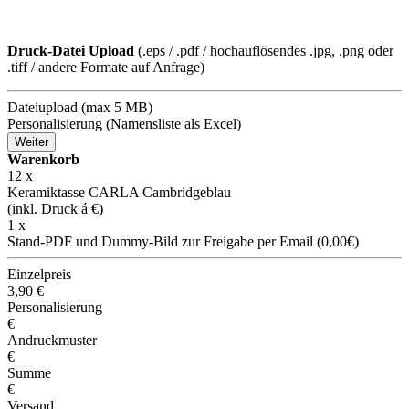
Druck-Datei Upload
(.eps / .pdf / hochauflösendes .jpg, .png oder
.tiff / andere Formate auf Anfrage)
Dateiupload (max 5 MB)
Personalisierung (Namensliste als Excel)
Weiter
Warenkorb
12
x
Keramiktasse CARLA Cambridgeblau
(inkl. Druck á
€)
1 x
Stand-PDF und Dummy-Bild zur Freigabe per Email (0,00€)
Einzelpreis
3,90
€
Personalisierung
€
Andruckmuster
€
Summe
€
Versand