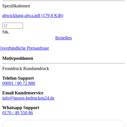
Spezifikationen
abwicklung-alwa.pdf
(179,8 KiB)
Stk.
Bestellen
nverbindliche Preisanfrage
Motivpositionen
Frontdruck
Rundumdruck
Telefon-Support
09091 / 90 72 880
Email Kundenservice
info@tassen-bedrucken24.de
Whatsapp Support
0170 / 49 550 86