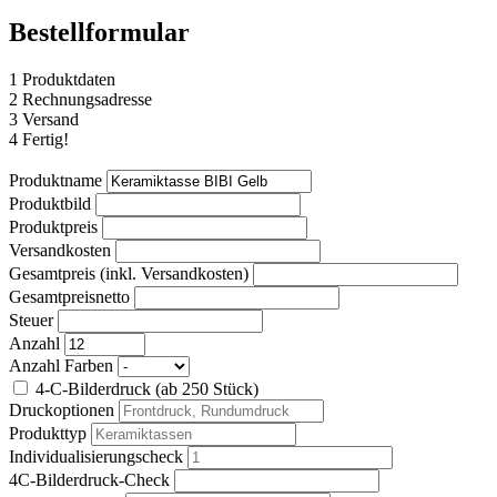
Bestellformular
1
Produktdaten
2
Rechnungsadresse
3
Versand
4
Fertig!
Produktname
Produktbild
Produktpreis
Versandkosten
Gesamtpreis (inkl. Versandkosten)
Gesamtpreisnetto
Steuer
Anzahl
Anzahl Farben
4-C-Bilderdruck (ab 250 Stück)
Druckoptionen
Produkttyp
Individualisierungscheck
4C-Bilderdruck-Check