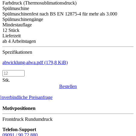
Farbdruck (Thermosublimationsdruck)
Spülmaschine
Spülmaschinenfest nach BS EN 12875-4 für mehr als 3.000
Spülmaschinengänge
Mindestauflage
12 Stück
Lieferzeit
ab 4 Arbeitstagen
Spezifikationen
abwicklung-alwa.pdf
(179,8 KiB)
Stk.
Bestellen
nverbindliche Preisanfrage
Motivpositionen
Frontdruck
Rundumdruck
Telefon-Support
09091 / 90 72 880