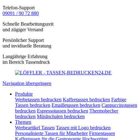
Telefon-Support
09091 / 90 72 880
Schnelle Bearbeitungszeit
und zügiger Versand
Persönlicher Support
und invidiuelle Beratung
Langjährige Erfahrung
im Bereich Tassendruck
Navigation überspringen
Produkte
Werbetassen bedrucken
Kaffeetassen bedrucken
Farbige
Tassen bedrucken
Emailletassen bedrucken
Cappuccinotassen
bedrucken
Espressotassen bedrucken
Thermobecher
bedrucken
Müslischalen bedrucken
Themen
Werbeartikel Tassen
Tassen mit Logo bedrucken
Personalisierte Tassen für Mitarbeiter
Firmentassen
Kaffeetassen für die Gastronomie
Hochwertige