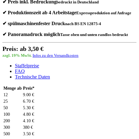
✔ Preis inkl. Bedruckung
bedruckt in Deutschland
✔ Produktionszeit ab 4 Arbeitstage
Expressproduktion auf Anfrage
✔ spülmaschinenfester Druck
nach BS EN 12875-4
✔ Panoramadruck möglich
Tasse oben und unten randlos bedruckt
Preis: ab 3,50 €
zzgl. 19% MwSt.
Infos zu den Versandkosten
Staffelpreise
FAQ
Technische Daten
Menge ab
Preis*
12
9.00 €
25
6.70 €
50
5.30 €
100
4.80 €
200
4.10 €
300
380 €
500
3.50 €