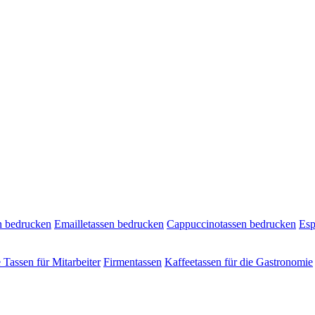
n bedrucken
Emailletassen bedrucken
Cappuccinotassen bedrucken
Esp
e Tassen für Mitarbeiter
Firmentassen
Kaffeetassen für die Gastronomie