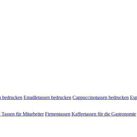
n bedrucken
Emailletassen bedrucken
Cappuccinotassen bedrucken
Esp
e Tassen für Mitarbeiter
Firmentassen
Kaffeetassen für die Gastronomie