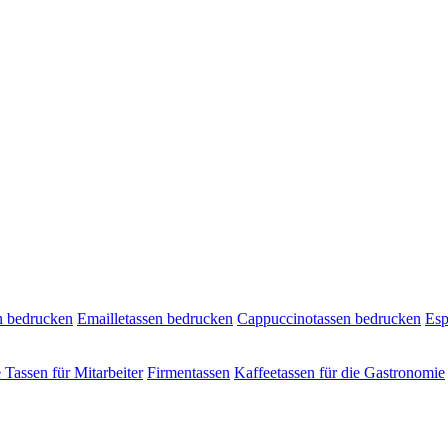
n bedrucken
Emailletassen bedrucken
Cappuccinotassen bedrucken
Esp
e Tassen für Mitarbeiter
Firmentassen
Kaffeetassen für die Gastronomie