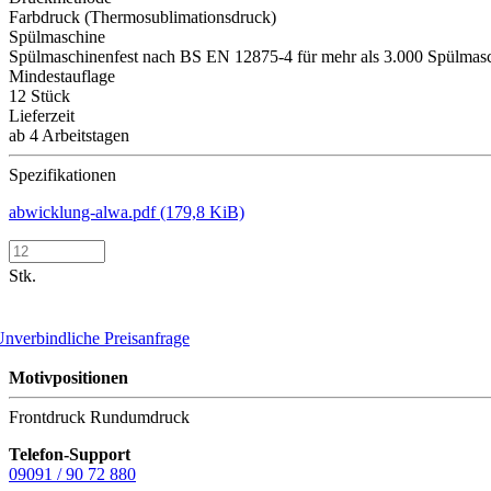
Farbdruck (Thermosublimationsdruck)
Spülmaschine
Spülmaschinenfest nach BS EN 12875-4 für mehr als 3.000 Spülmas
Mindestauflage
12 Stück
Lieferzeit
ab 4 Arbeitstagen
Spezifikationen
abwicklung-alwa.pdf
(179,8 KiB)
Stk.
nverbindliche Preisanfrage
Motivpositionen
Frontdruck
Rundumdruck
Telefon-Support
09091 / 90 72 880