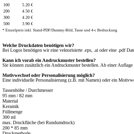
100
5.20 €
200
4.50 €
300
4.20 €
500
3.90 €
* Einzelpreis inkl. Stand-PDF/Dummy-Bild, Tasse und 4-c Bedruckung
Welche Druckdaten benötigen wir?
Bei Logos benötigen wir eine vektorisierte .eps, .ai oder eine .pdf Dat
Kann ich vorab ein Andruckmuster bestellen?
Sie können zusätzlich ein Andruckmuster bestellen. Ab einer Auflage
Motivwechsel oder Personalisierung möglich?
Eine individuelle Personalisierung (z.B. mit Namen) oder ein Motivwe
Tassenhöhe / Durchmesser
95 mm / 82 mm
Material
Keramik
Füllmenge
300 ml
max. Druckfläche (bei Rundumdruck)
200 * 85 mm
Druckmethode