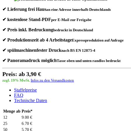
✔ Lieferung frei Haus
an eine Adresse innerhalb Deutschlands
✔ kostenlose Stand-PDF
per E-Mail zur Freigabe
✔ Preis inkl. Bedruckung
bedruckt in Deutschland
✔ Produktionszeit ab 4 Arbeitstage
Expressproduktion auf Anfrage
✔ spülmaschinenfester Druck
nach BS EN 12875-4
✔ Panoramadruck möglich
Tasse oben und unten randlos bedruckt
Preis: ab 3,90 €
zzgl. 19% MwSt.
Infos zu den Versandkosten
Staffelpreise
FAQ
Technische Daten
Menge ab
Preis*
12
9.00 €
25
6.70 €
50
5.70 €