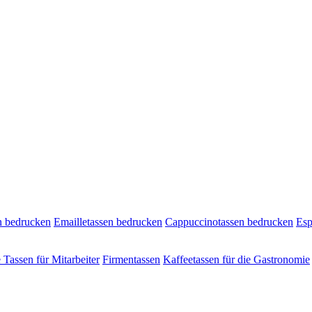
n bedrucken
Emailletassen bedrucken
Cappuccinotassen bedrucken
Esp
e Tassen für Mitarbeiter
Firmentassen
Kaffeetassen für die Gastronomie