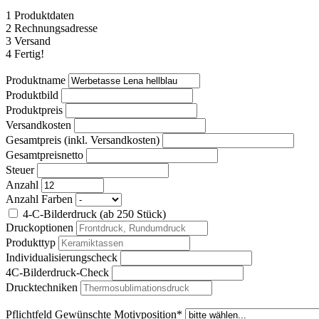
1
Produktdaten
2
Rechnungsadresse
3
Versand
4
Fertig!
Produktname
Produktbild
Produktpreis
Versandkosten
Gesamtpreis (inkl. Versandkosten)
Gesamtpreisnetto
Steuer
Anzahl
Anzahl Farben
4-C-Bilderdruck (ab 250 Stück)
Druckoptionen
Produkttyp
Individualisierungscheck
4C-Bilderdruck-Check
Drucktechniken
Pflichtfeld
Gewünschte Motivposition
*