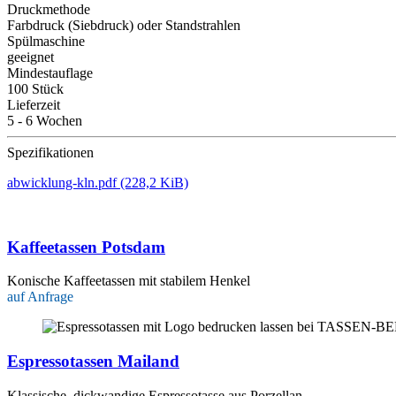
Druckmethode
Farbdruck (Siebdruck) oder Standstrahlen
Spülmaschine
geeignet
Mindestauflage
100 Stück
Lieferzeit
5 - 6 Wochen
Spezifikationen
abwicklung-kln.pdf
(228,2 KiB)
Kaffeetassen Potsdam
Konische Kaffeetassen mit stabilem Henkel
auf Anfrage
Espressotassen Mailand
Klassische, dickwandige Espressotasse aus Porzellan.