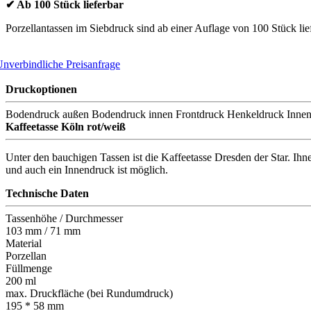
✔ Ab 100 Stück lieferbar
Porzellantassen im Siebdruck sind ab einer Auflage von 100 Stück lief
nverbindliche Preisanfrage
Druckoptionen
Bodendruck außen
Bodendruck innen
Frontdruck
Henkeldruck
Inne
Kaffeetasse Köln rot/weiß
Unter den bauchigen Tassen ist die Kaffeetasse Dresden der Star. Ih
und auch ein Innendruck ist möglich.
Technische Daten
Tassenhöhe / Durchmesser
103 mm / 71 mm
Material
Porzellan
Füllmenge
200 ml
max. Druckfläche (bei Rundumdruck)
195 * 58 mm