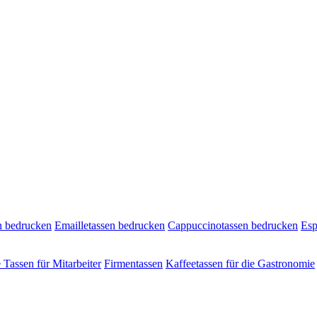
n bedrucken
Emailletassen bedrucken
Cappuccinotassen bedrucken
Esp
e Tassen für Mitarbeiter
Firmentassen
Kaffeetassen für die Gastronomie