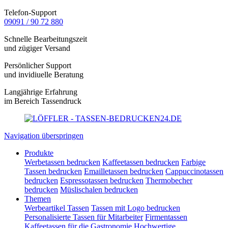
Telefon-Support
09091 / 90 72 880
Schnelle Bearbeitungszeit
und zügiger Versand
Persönlicher Support
und invidiuelle Beratung
Langjährige Erfahrung
im Bereich Tassendruck
Navigation überspringen
Produkte
Werbetassen bedrucken
Kaffeetassen bedrucken
Farbige
Tassen bedrucken
Emailletassen bedrucken
Cappuccinotassen
bedrucken
Espressotassen bedrucken
Thermobecher
bedrucken
Müslischalen bedrucken
Themen
Werbeartikel Tassen
Tassen mit Logo bedrucken
Personalisierte Tassen für Mitarbeiter
Firmentassen
Kaffeetassen für die Gastronomie
Hochwertige