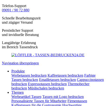
Telefon-Support
09091 / 90 72 880
Schnelle Bearbeitungszeit
und zügiger Versand
Persönlicher Support
und invidiuelle Beratung
Langjährige Erfahrung
im Bereich Tassendruck
Navigation überspringen
Produkte
Werbetassen bedrucken
Kaffeetassen bedrucken
Farbige
Tassen bedrucken
Emailletassen bedrucken
Cappuccinotassen
bedrucken
Espressotassen bedrucken
Thermobecher
bedrucken
Müslischalen bedrucken
Themen
Werbeartikel Tassen
Tassen mit Logo bedrucken
Personalisierte Tassen für Mitarbeiter
Firmentassen
Kaffeetassen für die Gastronomie
Hochwertige