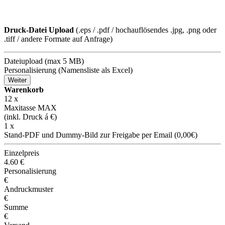
Druck-Datei Upload
(.eps / .pdf / hochauflösendes .jpg, .png oder
.tiff / andere Formate auf Anfrage)
Dateiupload (max 5 MB)
Personalisierung (Namensliste als Excel)
Weiter
Warenkorb
12
x
Maxitasse MAX
(inkl. Druck á
€)
1 x
Stand-PDF und Dummy-Bild zur Freigabe per Email (0,00€)
Einzelpreis
4.60
€
Personalisierung
€
Andruckmuster
€
Summe
€