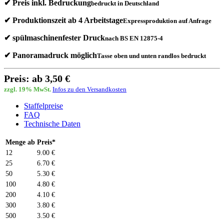
✔ Preis inkl. Bedruckung
bedruckt in Deutschland
✔ Produktionszeit ab 4 Arbeitstage
Expressproduktion auf Anfrage
✔ spülmaschinenfester Druck
nach BS EN 12875-4
✔ Panoramadruck möglich
Tasse oben und unten randlos bedruckt
Preis: ab 3,50 €
zzgl. 19% MwSt.
Infos zu den Versandkosten
Staffelpreise
FAQ
Technische Daten
Menge ab
Preis*
12
9.00 €
25
6.70 €
50
5.30 €
100
4.80 €
200
4.10 €
300
3.80 €
500
3.50 €