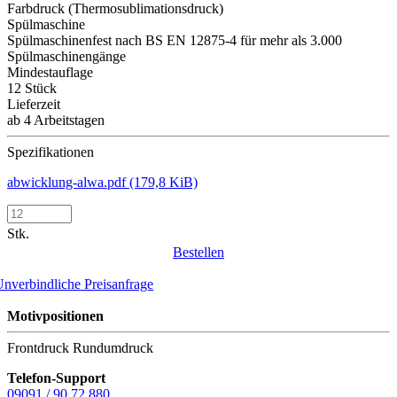
Farbdruck (Thermosublimationsdruck)
Spülmaschine
Spülmaschinenfest nach BS EN 12875-4 für mehr als 3.000
Spülmaschinengänge
Mindestauflage
12 Stück
Lieferzeit
ab 4 Arbeitstagen
Spezifikationen
abwicklung-alwa.pdf
(179,8 KiB)
Stk.
Bestellen
nverbindliche Preisanfrage
Motivpositionen
Frontdruck
Rundumdruck
Telefon-Support
09091 / 90 72 880