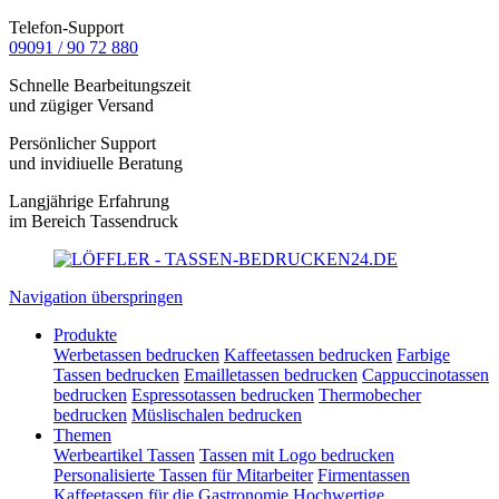
Telefon-Support
09091 / 90 72 880
Schnelle Bearbeitungszeit
und zügiger Versand
Persönlicher Support
und invidiuelle Beratung
Langjährige Erfahrung
im Bereich Tassendruck
Navigation überspringen
Produkte
Werbetassen bedrucken
Kaffeetassen bedrucken
Farbige
Tassen bedrucken
Emailletassen bedrucken
Cappuccinotassen
bedrucken
Espressotassen bedrucken
Thermobecher
bedrucken
Müslischalen bedrucken
Themen
Werbeartikel Tassen
Tassen mit Logo bedrucken
Personalisierte Tassen für Mitarbeiter
Firmentassen
Kaffeetassen für die Gastronomie
Hochwertige