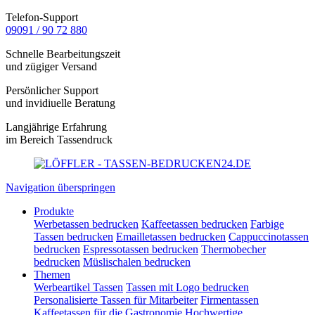
Telefon-Support
09091 / 90 72 880
Schnelle Bearbeitungszeit
und zügiger Versand
Persönlicher Support
und invidiuelle Beratung
Langjährige Erfahrung
im Bereich Tassendruck
Navigation überspringen
Produkte
Werbetassen bedrucken
Kaffeetassen bedrucken
Farbige
Tassen bedrucken
Emailletassen bedrucken
Cappuccinotassen
bedrucken
Espressotassen bedrucken
Thermobecher
bedrucken
Müslischalen bedrucken
Themen
Werbeartikel Tassen
Tassen mit Logo bedrucken
Personalisierte Tassen für Mitarbeiter
Firmentassen
Kaffeetassen für die Gastronomie
Hochwertige