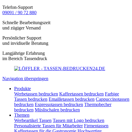
Telefon-Support
09091 / 90 72 880
Schnelle Bearbeitungszeit
und zügiger Versand
Persönlicher Support
und invidiuelle Beratung
Langjährige Erfahrung
im Bereich Tassendruck
Navigation überspringen
Produkte
Werbetassen bedrucken
Kaffeetassen bedrucken
Farbige
Tassen bedrucken
Emailletassen bedrucken
Cappuccinotassen
bedrucken
Espressotassen bedrucken
Thermobecher
bedrucken
Müslischalen bedrucken
Themen
Werbeartikel Tassen
Tassen mit Logo bedrucken
Personalisierte Tassen für Mitarbeiter
Firmentassen
Kaffeetassen für die Gastronomie
Hochwertige